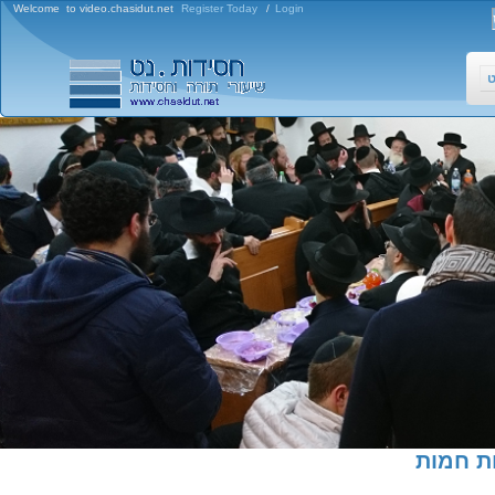
Welcome to video.chasidut.net
Register Today
/
Login
ט
ת חמות