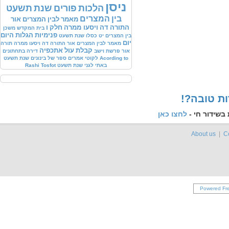
ניסן
הלכות
פורים
שנת
תשעט
בין
המצרים
מאמר
לבין
המצרים
אור
התורה
דה
ויסעו ממרה
חלק
ו
בית
המקדש
משכן
פנימיות
הגלות
היום
בין
המצרים
יט
כסלו
שנת
תשעט
יום
מאמר
לבין
המצרים
אור
התורה
דה
ויסעו ממרה
תורה
קבלת
עול
אתכפיה
אור
פרשת
וישב
דירה
בתחתונים
to
Acording
לקוטי
אמרים
ספר
של
בינונים
שנת
תשעט
באתי
לגני
שנת
תשעט
Tosfot
Rashi
ות טובה
בשידור חי -
לחצו כאן
About us
|
C
Powered Fr