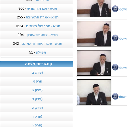
תניא - אגרת הקודש
- 866
down
תניא - אגרת התשובה
- 255
תניא - ספר של בינונים
- 1624
תניא - קונטרס אחרון
- 194
down
תניא - שער היחוד והאמונה
- 342
תפילה
- 51
קטגוריות משנה
down
פרק ב)
פרק א
פרק ג)
down
פרק ד)
פרק ה)
פרק ו)
פרק ז)