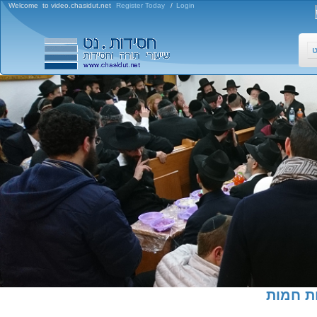
Welcome to video.chasidut.net
Register Today
/
Login
ט
ת חמות