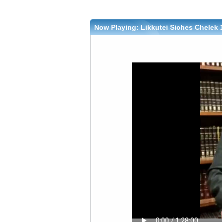
Now Playing:
Likkutei Siches Chelek 