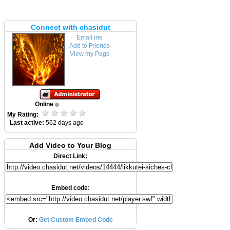
Connect with chasidut
Email me
Add to Friends
View my Page
Online
My Rating:
Last active:
562 days ago
Add Video to Your Blog
Direct Link:
Embed code:
Or:
Get Custom Embed Code