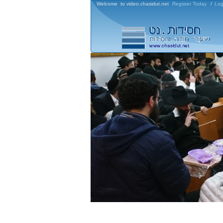
Welcome to video.chasidut.net
Register Today
/
Log