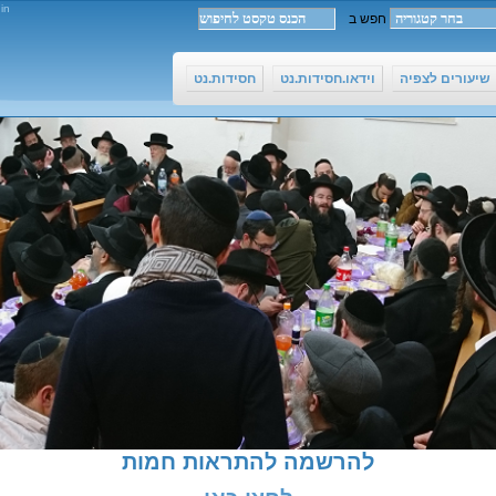
in
שיעורים לצפיה
וידאו.חסידות.נט
חסידות.נט
להרשמה להתראות חמות