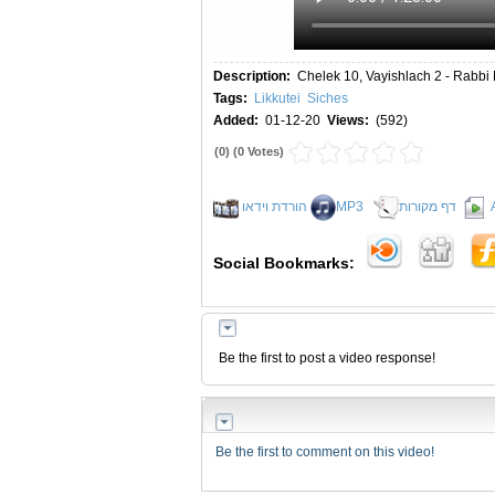
Description:
Chelek 10, Vayishlach 2 - Rabbi
Tags:
Likkutei
Siches
Added:
01-12-20
Views:
(592)
(
0
) (
0 Votes
)
הורדת וידאו
MP3
דף מקורות
Social Bookmarks:
Be the first to post a video response!
Be the first to comment on this video!