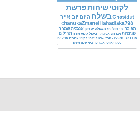
לקוטי
שיחות
פרשת
בשלח
היום
יום
אייר
Chasidut
chanukaZmaneiHahadlaka798
תפילה
אנגלית
שמחה
ט
י
כסלו
חג
הגאולה
יא
ניסן
פנימיות
תהילים
אברהם
אבינו
לך
ביטול
כינוס
תורה
עם
רשי
תשעה
הרב
שלמה
זרחי
לקוטי
אמרים
תניא
יט
כסלו
לקוטי
אמרים
תניא
שנת
תשפ