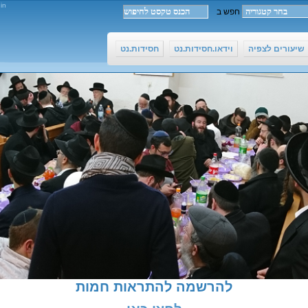
in
שיעורים לצפיה
וידאו.חסידות.נט
חסידות.נט
להרשמה להתראות חמות