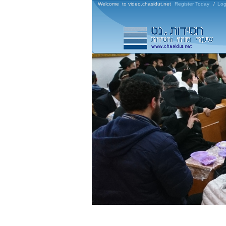
Welcome to video.chasidut.net
Register Today
/
Log