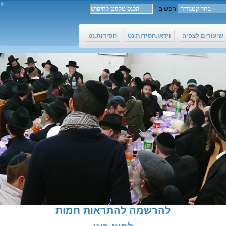
in
שיעורים לצפיה
וידאו.חסידות.נט
חסידות.נט
להרשמה להתראות חמות