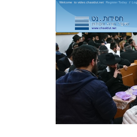
Welcome to video.chasidut.net
Register Today
/
Log