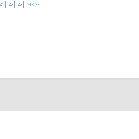
24
25
26
Next >>