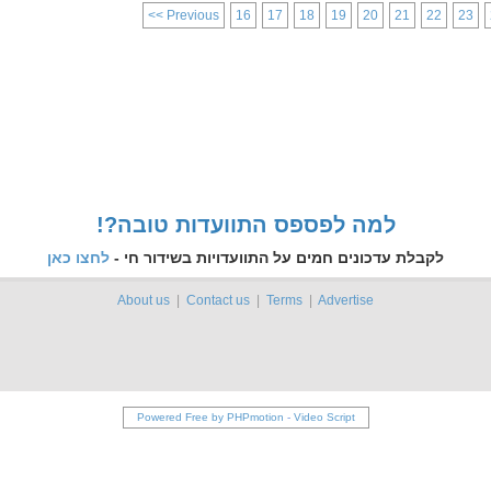
<< Previous
16
17
18
19
20
21
22
23
!?למה לפספס התוועדות טובה
לקבלת עדכונים חמים על התוועדויות בשידור חי -
לחצו כאן
About us
|
Contact us
|
Terms
|
Advertise
Powered Free by PHPmotion
-
Video Script