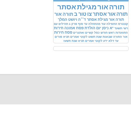
תורה
אור
מגילת
אסתר
תורה
אור
אסתר
צו
טור
ב
תורה
אור
תורה
אור
מגילת
אסתר
ד׳׳ה
ויושט
המלך
קונטרס
התפילה
עוד
מהתחלה
עד
סוף
פרק
ג
תהילים
עם
יא
ניסן
יום
הולדת
פסח
אמונה
חירות
רשי
תשעד
פסח
חירות
התוועדות
ראש
חודש
כסל
קשיים
ואתגרים
אור
התורה
שבועות
שנת
תשעו
לקוטי
אמרים
תניא
פורים
עד
דלא
ידע
לקוטי
אמרים
תניא
שנת
תשעז