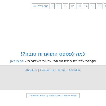
<< Previous
9
10
11
12
13
14
15
16
!?למה לפספס התוועדות טובה
לקבלת עדכונים חמים על התוועדויות בשידור חי -
לחצו כאן
About us
|
Contact us
|
Terms
|
Advertise
Powered Free by PHPmotion
-
Video Script