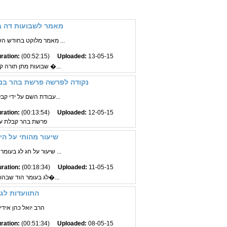
מאמר לשבועות דה ב
מאמר מלוקט בחודש השליש תשכ"ט הרב יואל ...
ration:
(00:52:15)
Uploaded:
13-05-15
שבועות מתן תורה קבלת התורה גילו אלקות דירה �...
נקודה לפרשה פרשת בהר בנ
עבודת השם על ידי קבלות עול הרב יואל כה...
ration:
(00:13:54)
Uploaded:
12-05-15
פרשת בהר קבלת ע
שיעור מהותי על היו
שיעור על חג לג בעומר מיוסד על מאמר ד"ה ...
ration:
(00:18:34)
Uploaded:
11-05-15
לג בעומר הוד שבהוד רבי שמעון בר יוחאי עד הג�...
התוועדות לג
הרב יואל כהן איד
ration:
(00:51:34)
Uploaded:
08-05-15