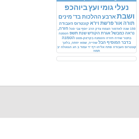
נעלי
גומי
ועץ
ביוהכפ
ושבת
ארבע
ההלכות
בד'
מינים
תורה
אור
פרשת
וירא
קונטרוס
העבודה
חזרה,
150
שנה
לאדמור
הצמח
צדק
הרב
יוסף
צבי
סגל
נראה
כמבשל
אגרת
הקודש
שנת
תשפ
הטמנה
הטמנה
בתנור
שהיה
חזרה
והטמנה
בקראַק-פאַט
בדבר
המוסיף
הבל
שהייה,
שמא
יחתה,
בלעך
קונטרוס
העבודה
פתח
אליהו
דף
יד
עמוד
ב
חג
הגאולה
יב
תמוז