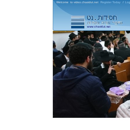
Welcome to video.chasidut.net
Register Today
/
Log