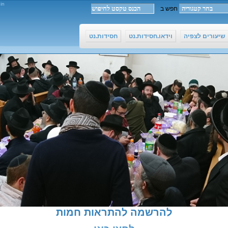
in
שיעורים לצפיה
וידאו.חסידות.נט
חסידות.נט
להרשמה להתראות חמות