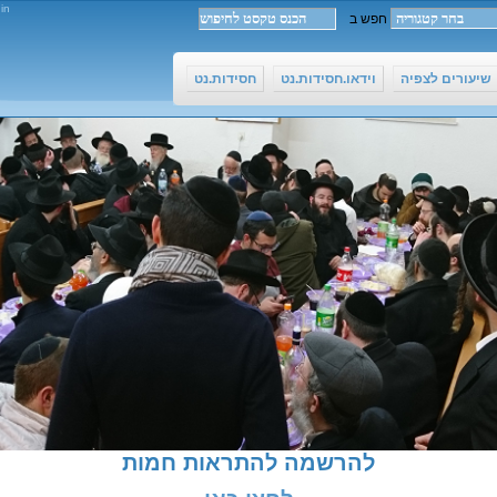
in
שיעורים לצפיה
וידאו.חסידות.נט
חסידות.נט
להרשמה להתראות חמות