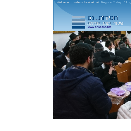
Welcome to video.chasidut.net
Register Today
/
Log