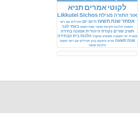
לקוטי
אמרים
תניא
Likkutei
Sichos
אור
התורה
מגילת
אסתר
שנת
תשעז
היום
יום
תהילים
עם
רשי
באתי
לגני
תשעח
הלכות
תקיעת
שופר
שנת
תשעו
תשיב
פורים
נקודת
היהודית
אמונה
בחירה
הלכות
בית
הבחירה
עשרת
ימי
תשובה
משפיע
ומקבל
שנת
תשעה
תניא
עיסקא
בנק
תהילים
עם
רשי
תשעז
הלכות
שופר