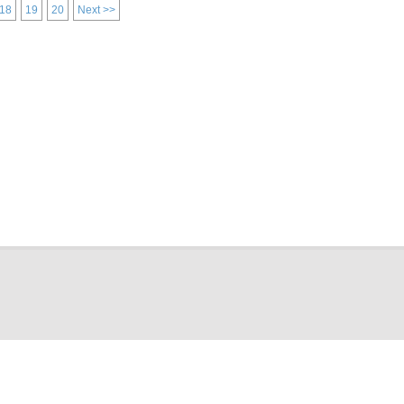
18
19
20
Next >>