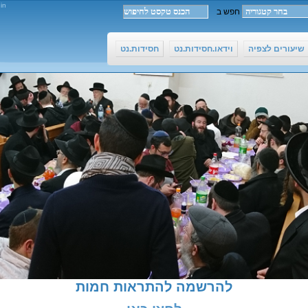
in
שיעורים לצפיה
וידאו.חסידות.נט
חסידות.נט
להרשמה להתראות חמות