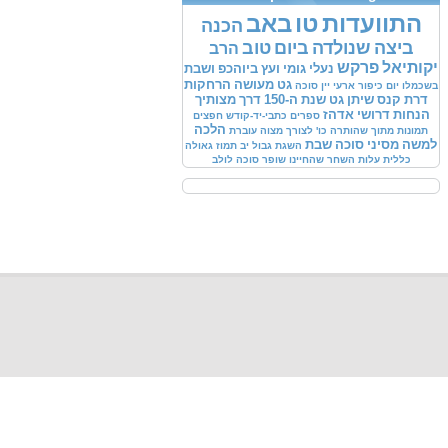
התוועדות
טו
באב
הכנה
ביצה
שנולדה
ביום
טוב
הרב
יקותיאל
פרקש
נעלי
גומי
ועץ
ביוהכפ
ושבת
גט
מעושה
הרחקות
בשכמלו
יום
כיפור
ארעי
יין
סוכה
דרת
קנס
שיתן
גט
שנת
ה-150
דרך
מצותיך
הנחות
דרושי
אדהז
ספרים
כתבי-יד-קודש
חפצים
הלכה
תמונות
מתוך
שהותרה
כו'
לצורך
מצוה
עוברת
למשה
מסיני
סוכה
שבת
השגת
גבול
יב
תמוז
גאולה
כללית
עלות
השחר
שהחיינו
שופר
סוכה
לולב