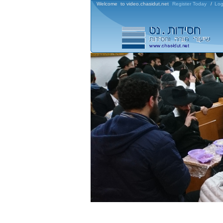
Welcome to video.chasidut.net
Register Today
/
Log