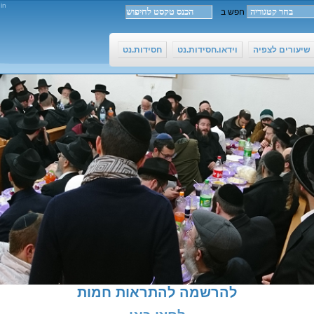
in
שיעורים לצפיה
וידאו.חסידות.נט
חסידות.נט
להרשמה להתראות חמות