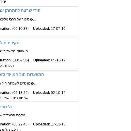
יחיד
יהודי שרצה להתחתן עם 
סיפור על הרבי מליבאוויטש קטע מהתוועד�...
ration:
(00:10:37)
Uploaded:
17-07-16
סקירת תול
משיעורי הרשד"ב שי' 
ration:
(00:57:36)
Uploaded:
05-11-12
תולדות א
התוועדות חול המועד סו
מועדים לשמחה חול המועד סוכות אידיש ה�...
ration:
(02:13:24)
Uploaded:
02-10-14
שמחת בית השואבה
ה' טבת
מדברי הרשד"ב שי' 
ration:
(00:22:43)
Uploaded:
17-12-15
ה' טבת ת"ש בריגא - תשמ"ז בנ.י.