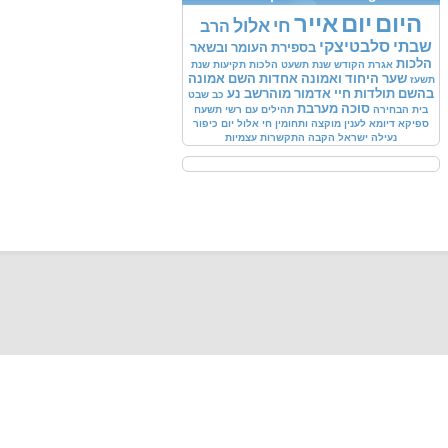
היום
יום
אייר
חי
אלול
הרב
שבתי
סלבטיצקי
בספירת
העומר
ובשאר
הלכות
אגרת
הקודש
שנת
תשעט
הלכות
תקיעות
שנת
שער
היחוד
ואמונה
אחדות
השם
אמונה
תשעז
בהשם
תולדות
חיי
אדמור
מוהרשב
נע
כב
שבט
סוכה
מערבת
בית
הבחירה
תהילים
עם
רשי
תשעח
ספיקא
דיומא
לענין
מוקצה
ותחומין
חי
אלול
יום
כיפור
נעילה
ישראל
הקבה
התקשרות עצמיות