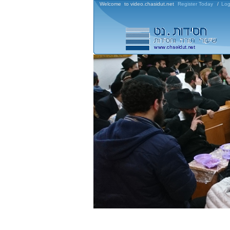
Welcome to video.chasidut.net
Register Today
/
Log