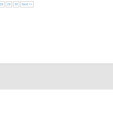
28
29
30
Next >>