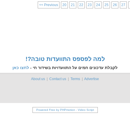
<< Previous
20
21
22
23
24
25
26
27
!?למה לפספס התוועדות טובה
לקבלת עדכונים חמים על התוועדויות בשידור חי -
לחצו כאן
About us
|
Contact us
|
Terms
|
Advertise
Powered Free by PHPmotion
-
Video Script