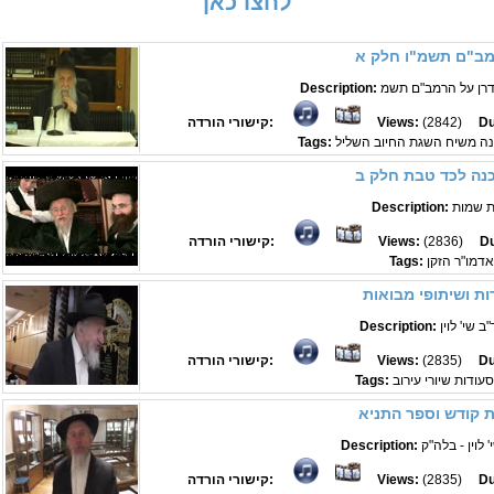
לחצו כאן
מב"ם תשמ"ו חלק א
Description:
Du
(2842)
Views:
קישורי הורדה:
Tags:
כנה לכד טבת חלק ב
ת שמות
Description:
Du
(2836)
Views:
קישורי הורדה:
דמו"ר הזקן
Tags:
ות ושיתופי מבואות
 שי' לוין
Description:
Du
(2835)
Views:
קישורי הורדה:
עודות שיורי עירוב
Tags:
 קודש וספר התניא
לוין - בלה"ק
Description:
Du
(2835)
Views:
קישורי הורדה: