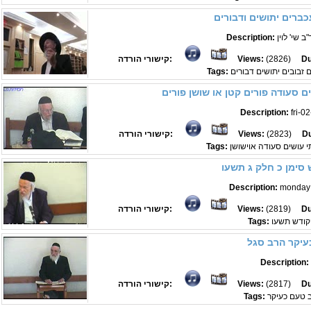
כברים יתושים ודבורים
 שי' לוין
Description:
Du
(2826)
Views:
קישורי הורדה:
זבובים יתושים דבורים
Tags:
ם סעודה פורים קטן או שושן פורים
Description:
fri-0
Du
(2823)
Views:
קישורי הורדה:
י עושים סעודה אוישושן
Tags:
סימן כ חלק ג תשעו
Description:
monday 
Du
(2819)
Views:
קישורי הורדה:
קודש תשעו
Tags:
עיקר הרב סגל
Description:
Du
(2817)
Views:
קישורי הורדה:
 טעם כעיקר
Tags: