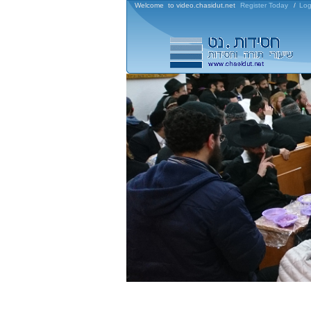
Welcome to video.chasidut.net
Register Today
/
Log