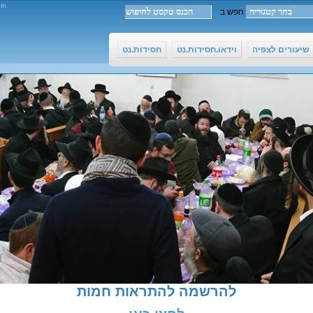
in
שיעורים לצפיה
וידאו.חסידות.נט
חסידות.נט
להרשמה להתראות חמות