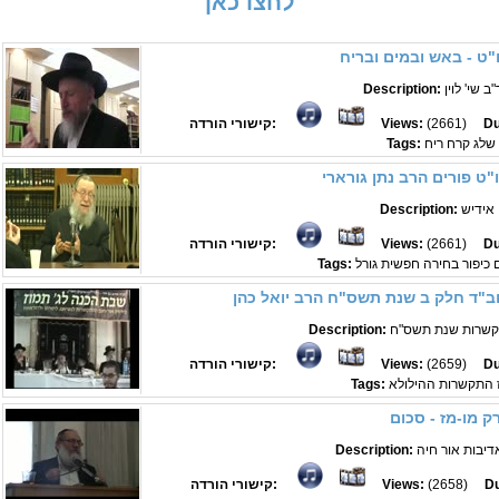
לחצו כאן
"ט - באש ובמים ובריח
 שי' לוין
Description:
Du
(2661)
Views:
קישורי הורדה:
שלג קרח ריח
Tags:
ו"ט פורים הרב נתן גורארי
 אידיש
Description:
Du
(2661)
Views:
קישורי הורדה:
Tags:
חב"ד חלק ב שנת תשס"ח הרב יואל כהן
תקשרות שנת תשס"ח
Description:
Du
(2659)
Views:
קישורי הורדה:
ז התקשרות ההילולא
Tags:
ק מו-מז - סכום
דיבות אור חיה
Description:
Du
(2658)
Views:
קישורי הורדה: