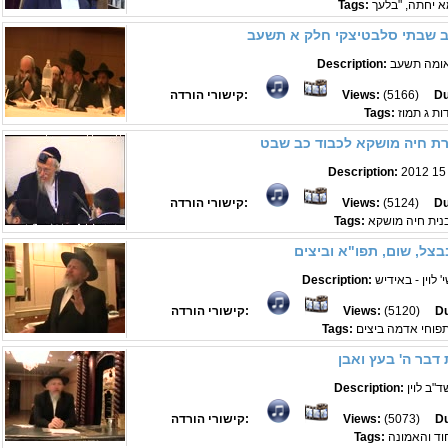
Tags:
רב שבתי סלבטיצקי חלק א תשעב
האומה תשעב
Description:
Du
(5166)
Views:
קישורי הורדה:
ות ג תמוז
Tags:
רת חיה מושקא לכבוד כב שבט
Description:
2012 15
Du
(5124)
Views:
קישורי הורדה:
נית חיה מושקא
Tags:
צל, שום, תפו"א וביצים
 לוין - באידיש
Description:
Du
(5120)
Views:
קישורי הורדה:
תפוחי אדמה ביצים
Tags:
דבר ה' בעץ ואבן
"ב לוין
Description:
Du
(5073)
Views:
קישורי הורדה:
וד והאמונה
Tags: