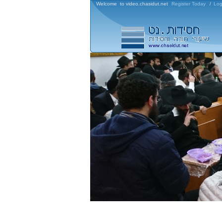
Welcome to video.chasidut.net
Register Today
/
Log