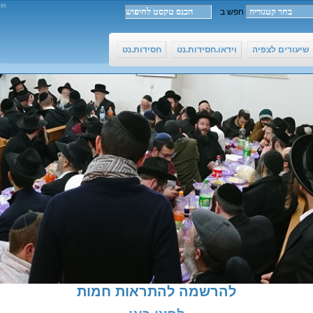
in
שיעורים לצפיה
וידאו.חסידות.נט
חסידות.נט
להרשמה להתראות חמות