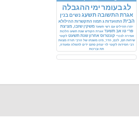
לג
בעומר
ימי
ההגבלה
אגרת
התשובה
תשעג
נשים
בנין
הבית
התוועדות
ג
תמוז
התקשרות
ההילולא
משקין
שזבו,
מציצת
יתרו
תהילים
עם
רשי
תשעד
פרי
טו
אב
תשעד
אגרת
הקודש
שנת
תשעו
הלכות
קונטרוס
אחרון
שנת
תשעט
אמירה
לנכרי
לקוטי
שיחות
תם,
לכם,
הדר,
מינו
משנתו
של
הרבי
תורה
מצוות
רבי
חסידות לקוטי
לוי
יצחק
סתם
ידים
לתפלה
וסעודה,
תת
וברכות