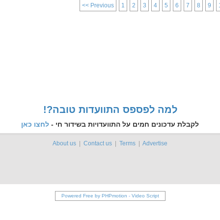
<< Previous
1
2
3
4
5
6
7
8
9
!?למה לפספס התוועדות טובה
לקבלת עדכונים חמים על התוועדויות בשידור חי -
לחצו כאן
About us
|
Contact us
|
Terms
|
Advertise
Powered Free by PHPmotion
-
Video Script