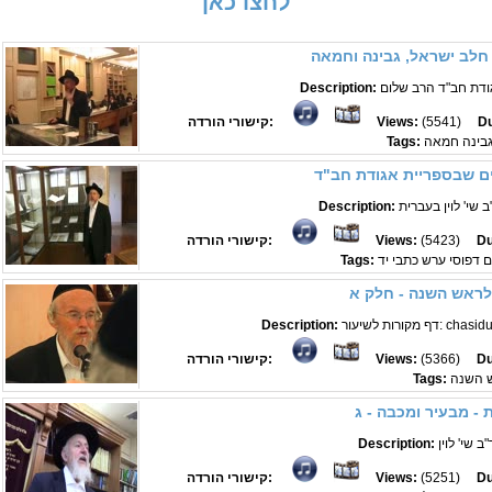
לחצו כאן
 חלב ישראל, גבינה וחמאה
Description:
Du
(5541)
Views:
קישורי הורדה:
 גבינה חמאה
Tags:
ים שבספריית אגודת חב"ד
 שי' לוין בעברית
Description:
Du
(5423)
Views:
קישורי הורדה:
ם דפוסי ערש כתבי יד
Tags:
לראש השנה - חלק א
chasidut.n...
Description:
Du
(5366)
Views:
קישורי הורדה:
 השנה
Tags:
- מבעיר ומכבה - ג
 שי' לוין
Description:
Du
(5251)
Views:
קישורי הורדה: